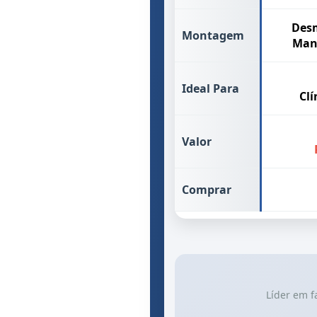
Des
Montagem
Manu
Ideal Para
Clí
Valor
Comprar
Líder em f