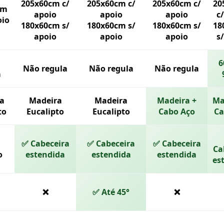
205x60cm c/
205x60cm c/
205x60cm c/
20
cm
apoio
apoio
apoio
c
oio
180x60cm s/
180x60cm s/
180x60cm s/
18
apoio
apoio
apoio
s
6
Não regula
Não regula
Não regula
a
a
Madeira
Madeira
Madeira +
Ma
to
Eucalipto
Eucalipto
Cabo Aço
Ca
✅ Cabeceira
✅ Cabeceira
✅ Cabeceira
Ca
o
estendida
estendida
estendida
es
❌
✅ Até 45°
❌