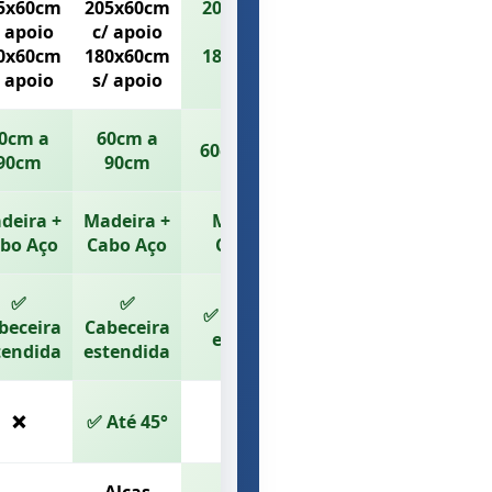
5x60cm
205x60cm
205x70cm c/
/ apoio
c/ apoio
apoio
0x60cm
180x60cm
180x70cm s/
/ apoio
s/ apoio
apoio
0cm a
60cm a
60cm a 90cm
90cm
90cm
deira +
Madeira +
Madeira +
bo Aço
Cabo Aço
Cabo Aço
✅
✅
✅ Cabeceira
beceira
Cabeceira
estendida
tendida
estendida
❌
✅ Até 45°
❌