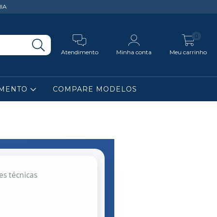
IA
0
Atendimento
Minha conta
Meu carrinho
IMENTO
COMPARE MODELOS
es técnicas