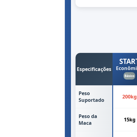
STAR
Econômi
Especificações
Básico
Peso
200kg
Suportado
Peso da
15kg
Maca