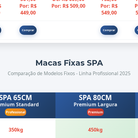
$
Por: R$
Por: R$ 509,00
Por: R$
P
0
449,00
549,00
5
Comprar
Comprar
Macas Fixas SPA
Comparação de Modelos Fixos - Linha Profissional 2025
SPA 65CM
SPA 80CM
emium Standard
Premium Largura
Professional
Premium
350kg
450kg