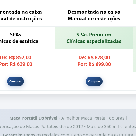
montada na caixa
Desmontada na caixa
al de instruções
Manual de instruções
SPAs
SPAs Premium
nicas de estética
Clínicas especializadas
De: R$ 852,00
De: R$ 878,00
Por: R$ 639,00
Por: R$ 699,00
Comprar
Comprar
Maca Portátil Dobrável
- A melhor Maca Portátil do Brasil
abricação de Macas Portáteis desde 2012 • Mais de 350 mil clientes 
Garantia:
Todos os modelos com 1 ano de garantia na estrutura