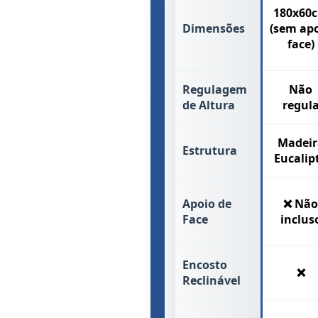
180x60
Dimensões
(sem ap
face)
Regulagem
Não
de Altura
regul
Madeir
Estrutura
Eucalip
Apoio de
❌ Não
Face
inclus
Encosto
❌
Reclinável