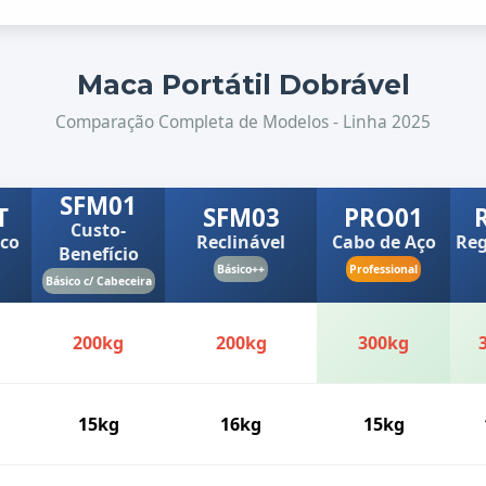
Maca Portátil Dobrável
Comparação Completa de Modelos - Linha 2025
SFM01
T
SFM03
PRO01
Custo-
co
Reclinável
Cabo de Aço
Reg
Benefício
Básico++
Professional
Básico c/ Cabeceira
200kg
200kg
300kg
15kg
16kg
15kg