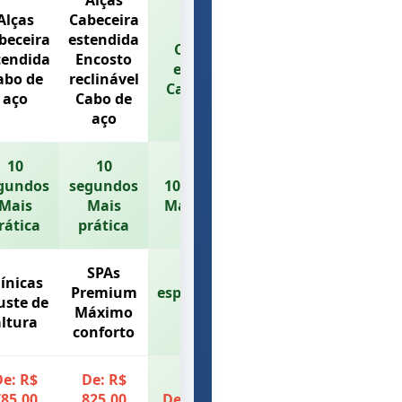
Alças
Alças
Cabeceira
Alças
beceira
estendida
Cabeceira
tendida
Encosto
estendida
abo de
reclinável
Cabo de aço
aço
Cabo de
aço
10
10
gundos
segundos
10 segundos
Mais
Mais
Mais prática
rática
prática
SPAs
Clínicas
línicas
Premium
especializadas
uste de
Máximo
Máximo
ltura
conforto
espaço
e: R$
De: R$
85,00
825,00
De: R$ 799,00