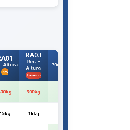
RA03
RA01
RA300
Rec. +
. Altura
70cm Largura
Altura
Pro
Premium+
Premium
300kg
300kg
350kg
15kg
16kg
18kg