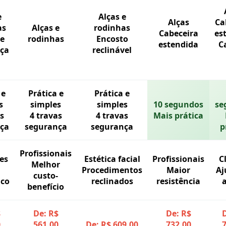
e
Alças e
Alças
Ca
as
Alças e
rodinhas
Cabeceira
es
de
rodinhas
Encosto
estendida
C
ça
reclinável
 e
Prática e
Prática e
s
simples
simples
10 segundos
se
s
4 travas
4 travas
Mais prática
ça
segurança
segurança
p
Profissionais
es
Estética facial
Profissionais
C
Melhor
Procedimentos
Maior
Aj
custo-
ico
reclinados
resistência
a
benefício
$
De: R$
De: R$
D
0
561,00
De: R$ 609,00
732,00
7