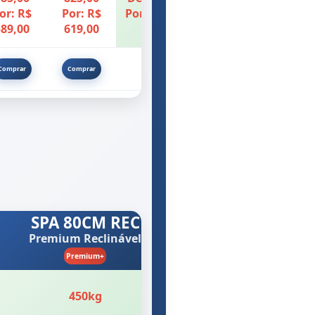
or: R$
Por: R$
Por: R$ 699,00
89,00
619,00
Comprar
Comprar
SPA 80CM REC
Premium Reclinável
Premium+
450kg