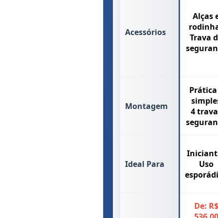
Alças 
rodinh
Acessórios
Trava 
seguran
Prática
simple
Montagem
4 trava
seguran
Iniciant
Ideal Para
Uso
esporád
De: R
536,0