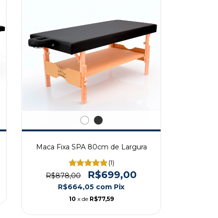
Maca Fixa SPA 80cm de Largura
(1)
R$699,00
R$878,00
R$664,05
com
Pix
10
x de
R$77,59