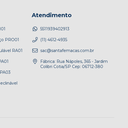
Atendimento
M01
5511939402913
Aço PRO01
(11) 4612-4935
ulável RA01
sac@santafemacas.com.br
PA01
Fábrica: Rua Nápoles, 365 - Jardim
Colibri Cotia/SP Cep: 06712-380
SPA03
eclinável