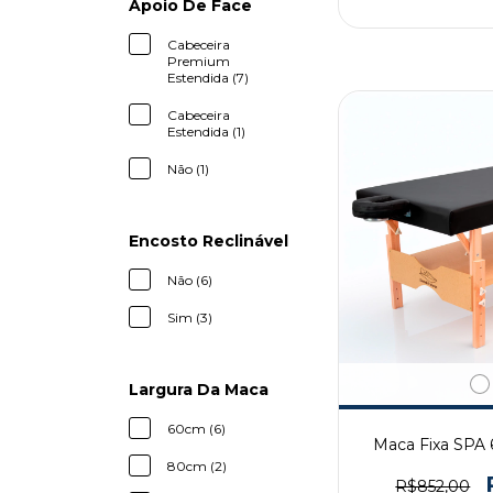
Apoio De Face
Cabeceira
Premium
Estendida (7)
Cabeceira
Estendida (1)
Não (1)
Encosto Reclinável
Não (6)
Sim (3)
Largura Da Maca
60cm (6)
Maca Fixa SPA 
80cm (2)
R$852,00