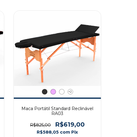
+2
Maca Portátil Standard Reclinável
RA03
R$619,00
R$825,00
R$588,05
com
Pix