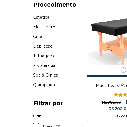
Procedimento
Estética
Massagem
Cílios
Depilação
Tatuagem
Fisioterapia
Spa & Clínica
Quiropraxia
Maca Fixa SPA 
R$985,00
Filtrar por
R$702,
Cor
10
x de
Branco (9)