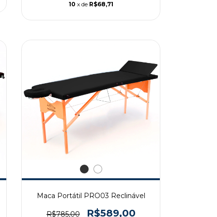
10
x de
R$68,71
Maca Portátil PRO03 Reclinável
R$589,00
R$785,00