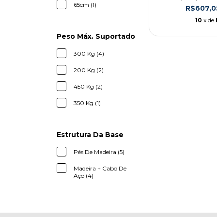
65cm (1)
R$607,
10
x de
Peso Máx. Suportado
300 Kg (4)
200 Kg (2)
450 Kg (2)
350 Kg (1)
Estrutura Da Base
Pés De Madeira (5)
Madeira + Cabo De
Aço (4)