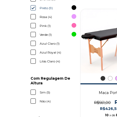
Preto (9)
Rosa (4)
Pink (1)
Verde (1)
Azul Claro (1)
Azul Royal (4)
Lilás Claro (4)
Com Regulagem De
Altura
Sim (5)
Maca Port
Não (4)
R$561,00
R$426,
10
x de