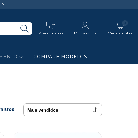
IA
0
Atendimento
Minha conta
Meu carrinho
IMENTO
COMPARE MODELOS
filtros