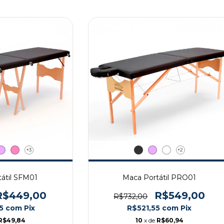
+3
+2
átil SFM01
Maca Portátil PRO01
R$449,00
R$549,00
R$732,00
55
com
Pix
R$521,55
com
Pix
R$49,84
10
x de
R$60,94