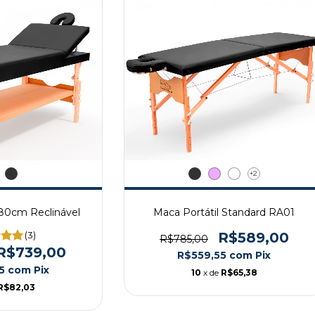
+2
80cm Reclinável
Maca Portátil Standard RA01
(3)
R$589,00
R$785,00
R$739,00
R$559,55
com
Pix
05
com
Pix
10
x de
R$65,38
R$82,03