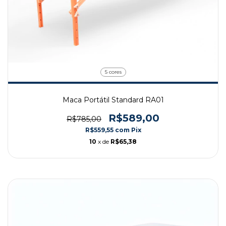
5 cores
Maca Portátil Standard RA01
R$589,00
R$785,00
R$559,55
com
Pix
10
x de
R$65,38