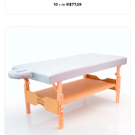
10
x de
R$77,59