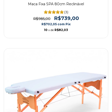
Maca Fixa SPA 80cm Reclinável
(3)
R$739,00
R$985,00
R$702,05
com
Pix
10
x de
R$82,03